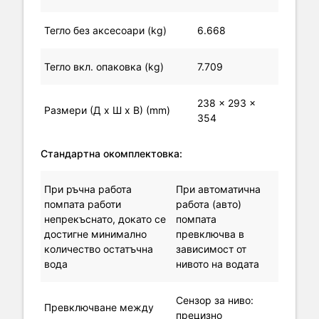
Тегло без аксесоари (kg)
6.668
Тегло вкл. опаковка (kg)
7.709
238 x 293 x
Размери (Д х Ш х В) (mm)
354
Стандартна окомплектовка:
При ръчна работа
При автоматична
помпата работи
работа (авто)
непрекъснато, докато се
помпата
достигне минимално
превключва в
количество остатъчна
зависимост от
вода
нивото на водата
Сензор за ниво:
Превключване между
прецизно