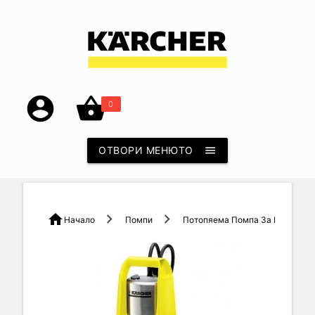
account_circle
shopping_basket
0
ОТВОРИ МЕНЮТО
menu
home
Начало
Помпи
Потопяема Помпа За Мръсна Вод