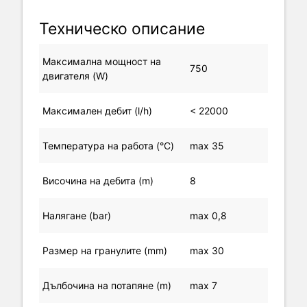
Техническо описание
Максимална мощност на
750
двигателя (W)
Максимален дебит (l/h)
< 22000
Температура на работа (°C)
max 35
Височина на дебита (m)
8
Налягане (bar)
max 0,8
Pазмер на гранулите (mm)
max 30
Дълбочина на потапяне (m)
max 7