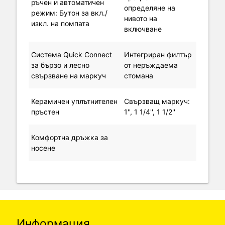
ръчен и автоматичен
определяне на
режим: Бутон за вкл./
нивото на
изкл. на помпата
включване
Система Quick Connect
Интегриран филтър
за бързо и лесно
от неръждаема
свързване на маркуч
стомана
Керамичен уплътнителен
Свързващ маркуч:
пръстен
1'', 1 1/4'', 1 1/2''
Комфортна дръжка за
носене
Информация