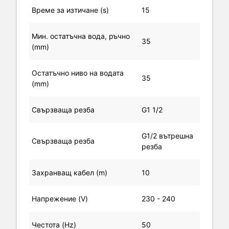
Време за изтичане (s)
15
Мин. остатъчна вода, ръчно
35
(mm)
Остатъчно ниво на водата
35
(mm)
Свързваща резба
G1 1/2
G1/2 вътрешна
Свързваща резба
резба
Захранващ кабел (m)
10
Напрежение (V)
230 - 240
Честота (Hz)
50