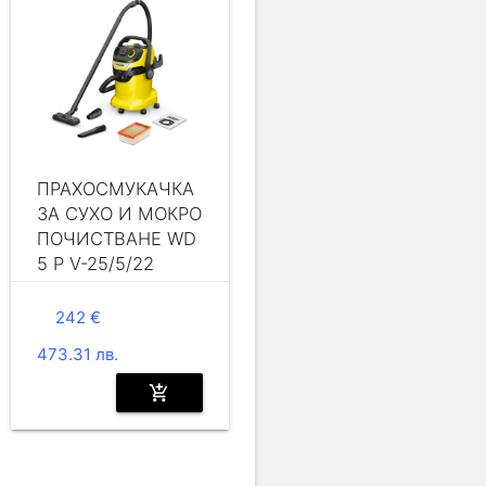
ПРАХОСМУКАЧКА
ЗА СУХО И МОКРО
ПОЧИСТВАНЕ WD
5 P V-25/5/22
242 €
473.31 лв.
add_shopping_cart