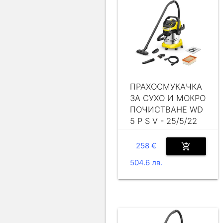
ПРАХОСМУКАЧКА
ЗА СУХО И МОКРО
ПОЧИСТВАНЕ WD
5 P S V - 25/5/22
Workshop
258 €
add_shopping_cart
504.6 лв.