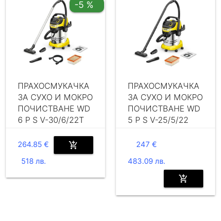
-5 %
ПРАХОСМУКАЧКА
ПРАХОСМУКАЧКА
ЗА СУХО И МОКРО
ЗА СУХО И МОКРО
ПОЧИСТВАНЕ WD
ПОЧИСТВАНЕ WD
6 P S V-30/6/22T
5 P S V-25/5/22
264.85 €
247 €
add_shopping_cart
518 лв.
483.09 лв.
add_shopping_cart