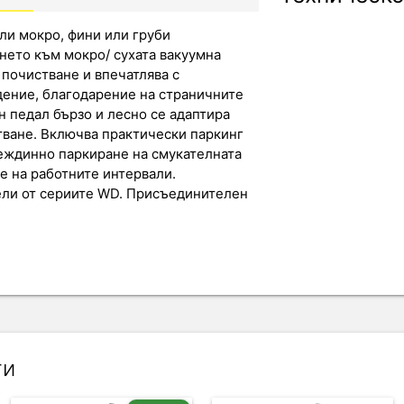
ли мокро, фини или груби
нето към мокро/ сухата вакуумна
почистване и впечатлява с
ение, благодарение на страничните
 педал бързо и лесно се адаптира
тване. Включва практически паркинг
междинно паркиране на смукателната
е на работните интервали.
ели от сериите WD. Присъединителен
ти