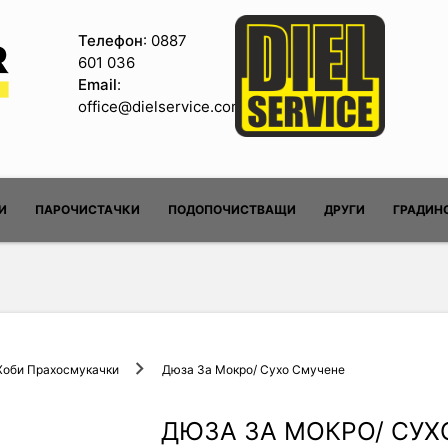
Телефон
: 0887
601 036
Email
:
office@dielservice.com
И
ПАРОЧИСТАЧКИ
ПОДОПОЧИСТВАЩИ
ДРУГИ
ГРАДИН
Хоби Прахосмукачки
Дюза За Мокро/ Сухо Смучене
ДЮЗА ЗА МОКРО/ СУХ