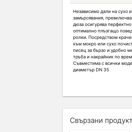
Независимо дали на сухо и
замърсявания, превключва
дюза осигурява перфектно 
оптимално плъзгащо повед
ролки. Посредством крачен
към мокро или сухо почис
писец за бързо и удобно 
тръба и накрайник по врем
Съвместима с всички мод
диаметър DN 35
Свързани продук