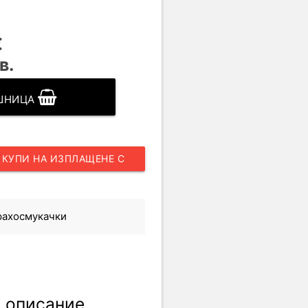
€
в.
ОШНИЦА
КУПИ НА ИЗПЛАЩЕНЕ С
UNICREDIT
рахосмукачки
 описание