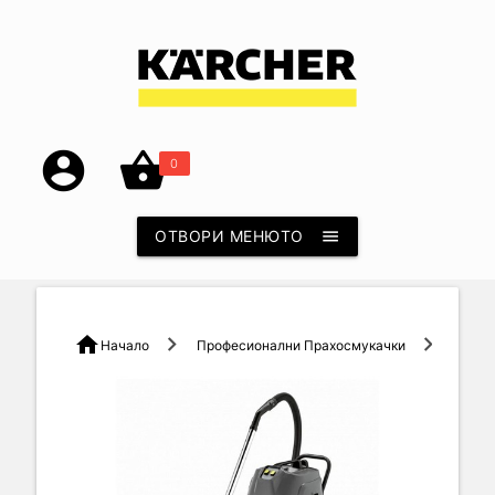
account_circle
shopping_basket
0
ОТВОРИ МЕНЮТО
menu
home
Начало
Професионални Прахосмукачки
Прахос