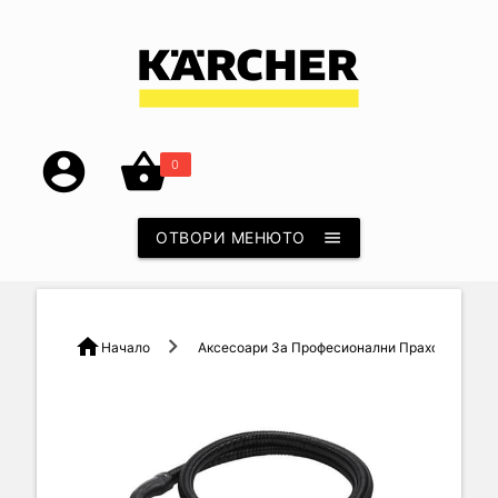
account_circle
shopping_basket
0
ОТВОРИ МЕНЮТО
menu
home
Начало
Аксесоари За Професионални Прахосмукачк