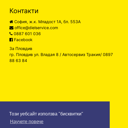
Контакти
София, ж.к. Младост 1А, бл. 553А
office@dielservice.com
0887 601 036
Facebook
За Пловдив
гр. Пловдив ул. Владая 8 / Автосервиз Тракия/ 0897
88 63 84
Този уебсайт използва "бисквитки"
Научете повече