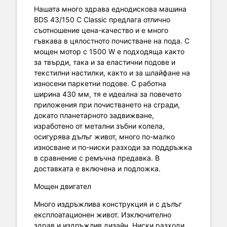
Нашата много здрава еднодискова машина
BDS 43/150 C Classic предлага отлично
съотношение цена-качество и е много
гъвкава в цялостното почистване на пода. С
мощен мотор с 1500 W е подходяща както
за твърди, така и за еластични подове и
текстилни настилки, както и за шлайфане на
износени паркетни подове. С работна
ширина 430 мм, тя е идеална за повечето
приложения при почистването на сгради,
докато планетарното задвижване,
изработено от метални зъбни колела,
осигурява дълъг живот, много по-малко
износване и по-ниски разходи за поддръжка
в сравнение с ремъчна предавка. В
доставката е включена и подложка.
Мощен двигател
Много издръжлива конструкция и с дълъг
експлоатационен живот. Изключително
здрав и издръжлив дизайн. Ниски разходи