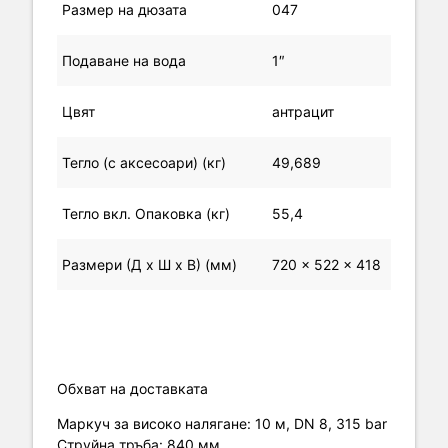
Размер на дюзата
047
Подаване на вода
1″
Цвят
антрацит
Тегло (с аксесоари) (кг)
49,689
Тегло вкл. Опаковка (кг)
55,4
Размери (Д х Ш х В) (мм)
720 x 522 x 418
Обхват на доставката
Маркуч за високо налягане: 10 м, DN 8, 315 bar
Струйна тръба: 840 мм