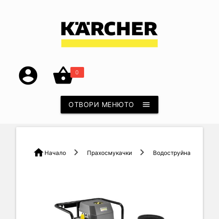
account_circle
shopping_basket
0
ОТВОРИ МЕНЮТО
menu
home
Начало
Прахосмукачки
Водоструйна Машина Hd