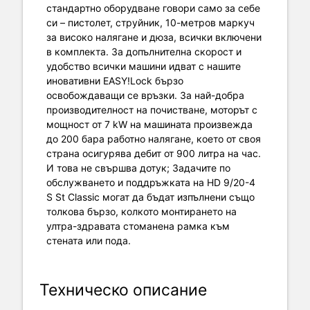
стандартно оборудване говори само за себе
си – пистолет, струйник, 10-метров маркуч
за високо налягане и дюза, всички включени
в комплекта. За допълнителна скорост и
удобство всички машини идват с нашите
иновативни EASY!Lock бързо
освобождаващи се връзки. За най-добра
производителност на почистване, моторът с
мощност от 7 kW на машината произвежда
до 200 бара работно налягане, което от своя
страна осигурява дебит от 900 литра на час.
И това не свършва дотук; Задачите по
обслужването и поддръжката на HD 9/20-4
S St Classic могат да бъдат изпълнени също
толкова бързо, колкото монтирането на
ултра-здравата стоманена рамка към
стената или пода.
Техническо описание