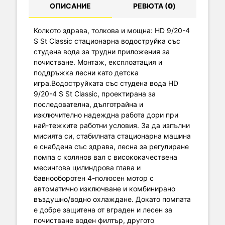
ОПИСАНИЕ
РЕВЮТА (
0
)
Колкото здрава, толкова и мощна: HD 9/20-4
S St Classic стационарна водоструйка със
студена вода за трудни приложения за
почистване. Монтаж, експлоатация и
поддръжка лесни като детска
игра.Водоструйката със студена вода HD
9/20-4 S St Classic, проектирана за
последователна, дълготрайна и
изключително надеждна работа дори при
най-тежките работни условия. За да изпълни
мисията си, стабилната стационарна машина
е снабдена със здрава, лесна за регулиране
помпа с колянов вал с висококачествена
месингова цилиндрова глава и
бавнооборотен 4-полюсен мотор с
автоматично изключване и комбинирано
въздушно/водно охлаждане. Докато помпата
е добре защитена от вграден и лесен за
почистване воден филтър, другото