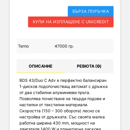
БЪРЗА ПОРЪЧКА
КУПИ НА ИЗПЛАЩЕНЕ С UNICREDIT
Тегло
47000 гр.
ОПИСАНИЕ
РЕВЮТА (
0
)
BDS 43/Duo C Adv е перфектно балансиран
1-дисков подопочистващ автомат с дръжка
от два стабилни алуминиеви пръта.
Позволява почистване на твърди подове и
настилки от текстилни материали.
Скоростта (150 – 300 оборота) лесно се
настройва от дръжката. Със своята малка
работна ширина 430 mm, мощност на
двигателя 1400 W и планетарна дискова