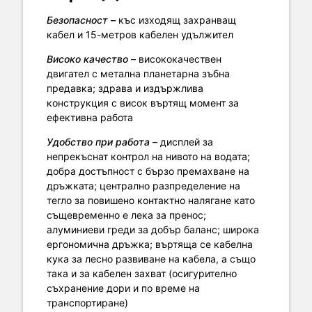
Безопасност
–
къс изходящ захранващ
кабел и 15-метров кабелен удължител
Високо качество
– висококачествен
двигател с метална планетарна зъбна
предавка; здрава и издържлива
конструкция с висок въртящ момент за
ефективна работа
Удобство при работа
– дисплей за
непрекъснат контрол на нивото на водата;
добра достъпност с бързо премахване на
дръжката; централно разпределение на
тегло за повишено контактно налягане като
същевременно е лека за пренос;
алуминиеви греди за добър баланс; широка
ергономична дръжка; въртяща се кабелна
кука за лесно развиване на кабела, а също
така и за кабелен захват (осигурително
съхранение дори и по време на
транспортиране)