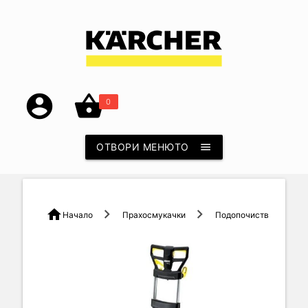
account_circle
shopping_basket
0
ОТВОРИ МЕНЮТО
menu
home
Начало
Прахосмукачки
Подопочистващ Автома