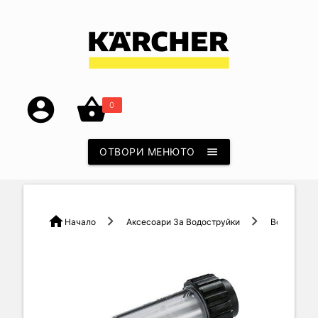
account_circle
shopping_basket
0
ОТВОРИ МЕНЮТО
menu
home
Начало
Аксесоари За Водоструйки
Воден Фил