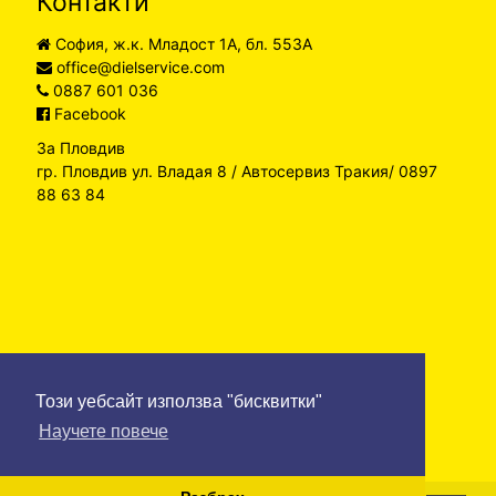
Контакти
София, ж.к. Младост 1А, бл. 553А
office@dielservice.com
0887 601 036
Facebook
За Пловдив
гр. Пловдив ул. Владая 8 / Автосервиз Тракия/ 0897
88 63 84
Този уебсайт използва "бисквитки"
Научете повече