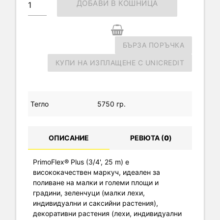
ДОБАВИ В КОШНИЦА
БЪРЗА ПОРЪЧКА
КУПИ НА ИЗПЛАЩЕНЕ С UNICREDIT
Тегло
5750 гр.
ОПИСАНИЕ
РЕВЮТА (
0
)
PrimoFlex® Plus (3/4', 25 m) е
висококачествен маркуч, идеален за
поливане на малки и големи площи и
градини, зеленчуци (малки лехи,
индивидуални и саксийни растения),
декоративни растения (лехи, индивидуални