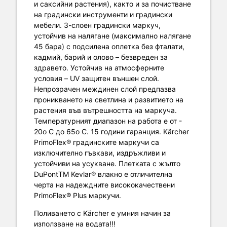
и саксийни растения), както и за почистване
на градински инструменти и градински
мебели. 3-слоен градински маркуч,
устойчив на налягане (максимално налягане
45 бара) с подсилена оплетка без фталати,
кадмий, барий и олово – безвреден за
здравето. Устойчив на атмосферните
условия – UV защитен външен слой.
Непрозрачен междинен слой предпазва
проникването на светлина и развитието на
растения във вътрешността на маркуча.
Температурният диапазон на работа е от -
20о С до 65о С. 15 години гаранция. Kärcher
PrimoFlex® градинските маркучи са
изключително гъвкави, издръжливи и
устойчиви на усукване. Плетката с жълто
DuPontTM Kevlar® влакно е отличителна
черта на надеждните висококачествени
PrimoFlex® Plus маркучи.
Поливането с Kärcher е умния начин за
използване на водата!!!