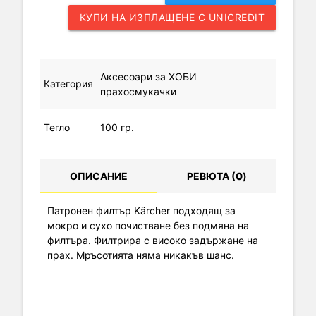
КУПИ НА ИЗПЛАЩЕНЕ С UNICREDIT
Аксесоари за ХОБИ
Категория
прахосмукачки
Тегло
100 гр.
ОПИСАНИЕ
РЕВЮТА (
0
)
Патронен филтър Kärcher подходящ за
мокро и сухо почистване без подмяна на
филтъра. Филтрира с високо задържане на
прах. Мръсотията няма никакъв шанс.