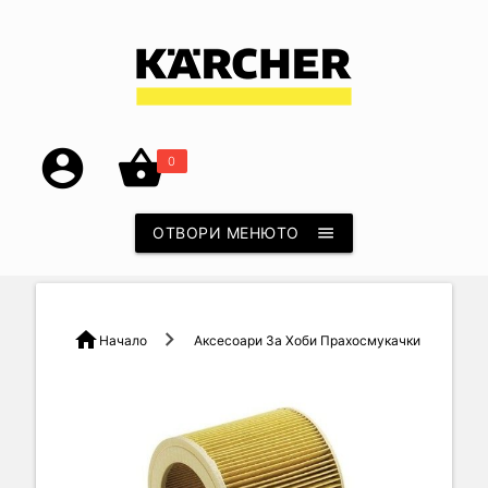
account_circle
shopping_basket
0
ОТВОРИ МЕНЮТО
menu
home
Начало
Аксесоари За Хоби Прахосмукачки
Па