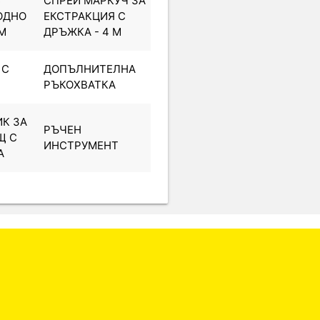
С
СПРЕЙ МАРКУЧ ЗА
ОДНО
ЕКСТРАКЦИЯ С
M
ДРЪЖКА - 4 M
 С
ДОПЪЛНИТЕЛНА
РЪКОХВАТКА
К ЗА
РЪЧЕН
Щ С
ИНСТРУМЕНТ
А