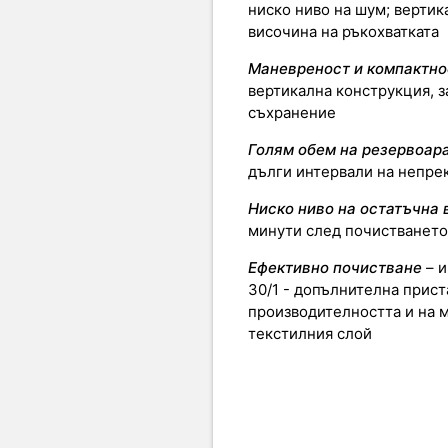
ниско ниво на шум; вертик
височина на ръкохватката
Маневреност и компактно
вертикална конструкция, 
съхранение
Голям обем на резервоара
дълги интервали на непре
Ниско ниво на остатъчна 
минути след почистванет
Ефективно почистване
– и
30/1 - допълнителна прист
производителността и на 
текстилния слой