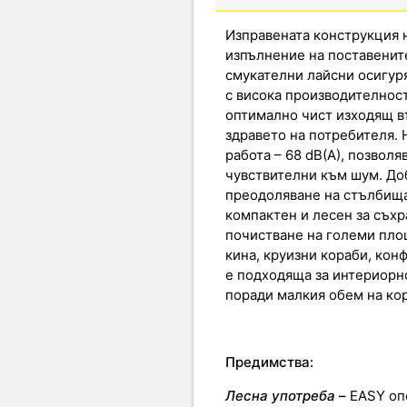
Изправената конструкция н
изпълнение на поставените
смукателни лайсни осигур
с висока производителност
оптимално чист изходящ въ
здравето на потребителя. 
работа – 68 dB(A), позволя
чувствителни към шум. До
преодоляване на стълбища
компактен и лесен за съхр
почистване на големи площ
кина, круизни кораби, кон
е подходяща за интериорн
поради малкия обем на ко
Предимства:
Лесна употреба
–
EASY оп