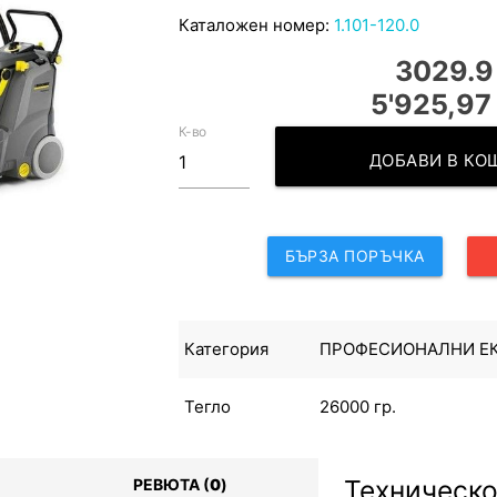
Каталожен номер:
1.101-120.0
3029.9
5'925,97 
К-во
ДОБАВИ В К
БЪРЗА ПОРЪЧКА
Категория
ПРОФЕСИОНАЛНИ Е
Тегло
26000 гр.
Техническо
РЕВЮТА (
0
)