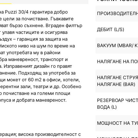
а Puzzi 30/4 гарантира добро
ПРОИЗВОДИТЕЛНО
 цели за почистване. Гъвкавите
яват бързо съхнене. Вграден филтър
ДЕБИТ (L/S)
 улавя частиците и осигурява
здух – гаранция за защита на
ВАКУУМ (MBAR/ K
Ниското ниво на шум по време на
ват употребата му в райони
бра маневреност, транспорт и
НАЛЯГАНЕ НА ПО
. Изправеният дизайн го правят
анение. Подходящ за употреба за
НАЛЯГАНЕ СТРУЯ
и мокет от 60 m2 в офиси, хотели,
НАЛЯГАНЕ (BAR)
ферентни зали, театри и др. Особено
о почистване на големи площи
рпуса и добрата маневреност.
РЕЗЕРВОАР ЧИС
ВОДА (L)
МОЩНОСТ НА ТУР
ерация; висока производителност с