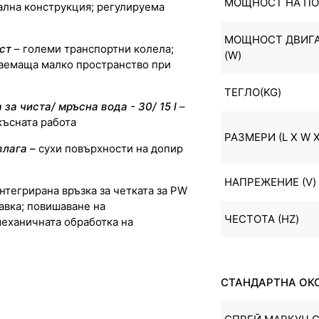
МОЩНОСТ НА ПО
ална конструкция; регулируема
МОЩНОСТ ДВИГА
ст
– големи транспортни колела;
(W)
заемаща малко пространство при
ТЕГЛО(KG)
 за чиста/ мръсна вода -
30/ 15 l
–
късната работа
РАЗМЕРИ (L X W X
влага
–
сухи повърхности на допир
о
НАПРЕЖЕНИЕ (V)
нтегрирана връзка за четката за PW
авка; повишаване на
ЧЕСТОТА (HZ)
механичната обработка на
СТАНДАРТНА ОК