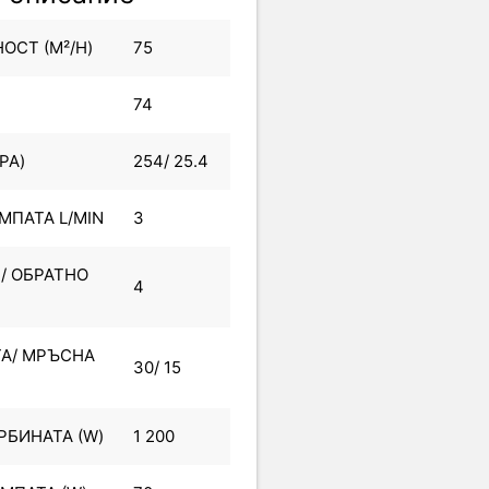
СТ (M²/H)
75
74
PA)
254/ 25.4
МПАТА L/MIN
3
/ ОБРАТНО
4
ТА/ МРЪСНА
30/ 15
БИНАТА (W)
1 200