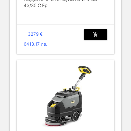
43/35 C Ep
3279 €
add_shopping_cart
6413.17 лв.