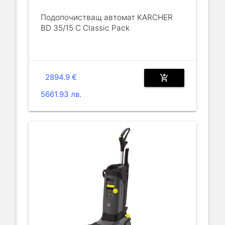
Подопочистващ автомат KARCHER
BD 35/15 C Classic Pack
2894.9 €
add_shopping_cart
5661.93 лв.