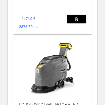
1471.9 €
add_shopping_cart
2878.79 лв.
ПОДОПОЧИСТВАЩ АВТОМАТ BD