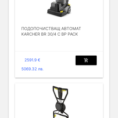
ПОДОПОЧИСТВАЩ АВТОМАТ
KARCHER BR 30/4 C BP PACK
2591.9 €
add_shopping_cart
5069.32 лв.