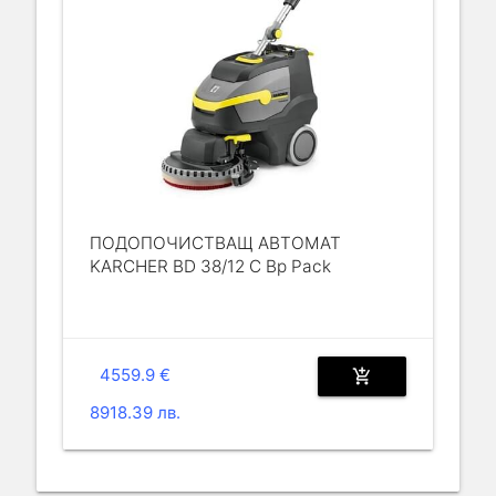
ПОДОПОЧИСТВАЩ АВТОМАТ
KARCHER BD 38/12 C Bp Pack
4559.9 €
add_shopping_cart
8918.39 лв.