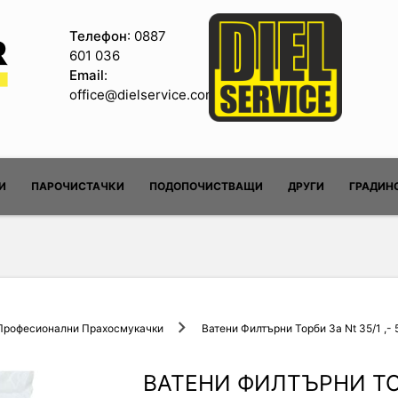
Телефон
: 0887
601 036
Email
:
office@dielservice.com
И
ПАРОЧИСТАЧКИ
ПОДОПОЧИСТВАЩИ
ДРУГИ
ГРАДИН
Професионални Прахосмукачки
Ватени Филтърни Торби За Nt 35/1 ,- 
ВАТЕНИ ФИЛТЪРНИ ТОР