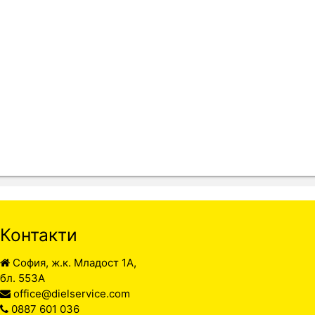
Контакти
София, ж.к. Младост 1А,
бл. 553А
office@dielservice.com
0887 601 036