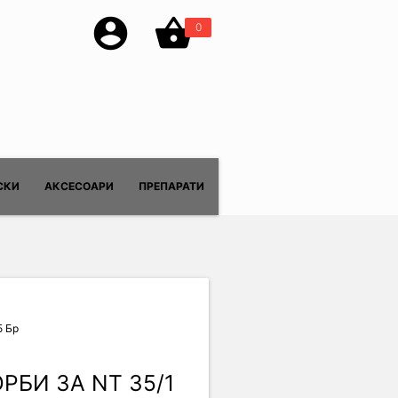
account_circle
shopping_basket
0
СКИ
АКСЕСОАРИ
ПРЕПАРАТИ
5 Бр
БИ ЗА NT 35/1