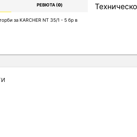
Техническо
РЕВЮТА (
0
)
торби за KARCHER NT 35/1 - 5 бр в
ти