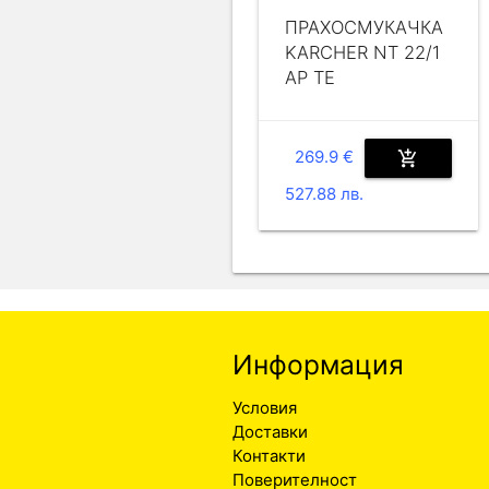
ПРАХОСМУКАЧКА
KARCHER NT 22/1
AP TE
269.9 €
add_shopping_cart
527.88 лв.
Информация
Условия
Доставки
Контакти
Поверителност