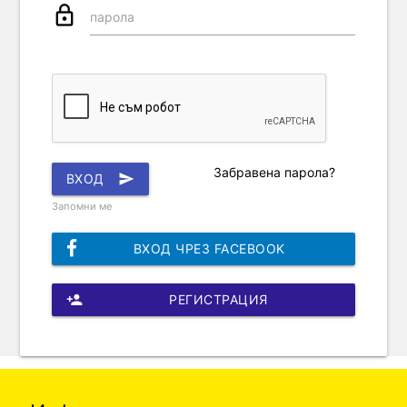
lock_outline
парола
Забравена парола?
ВХОД
send
Запомни ме
ВХОД ЧРЕЗ FACEBOOK
person_add
РЕГИСТРАЦИЯ