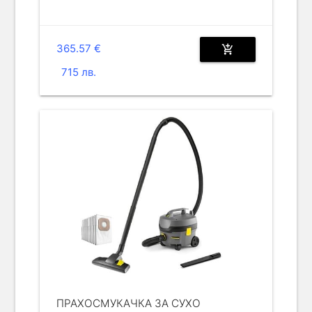
365.57 €
add_shopping_cart
715 лв.
ПРАХОСМУКАЧКА ЗА СУХО