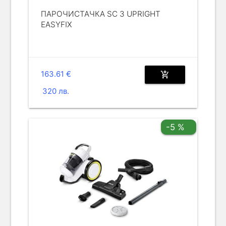
ПАРОЧИСТАЧКА SC 3 UPRIGHT
EASYFIX
163.61 €
add_shopping_cart
320 лв.
-5 %