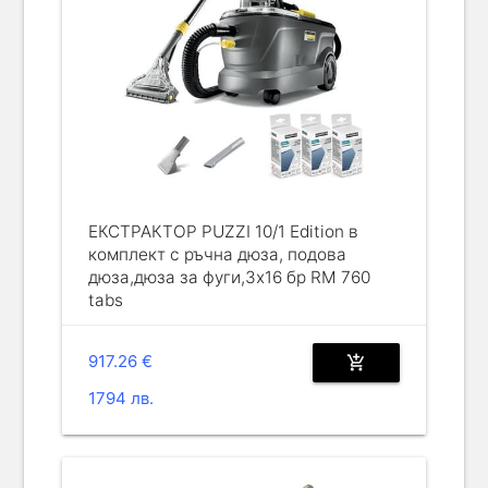
ЕКСТРАКТОР PUZZI 10/1 Edition в
комплект с ръчна дюза, подова
дюза,дюза за фуги,3x16 бр RM 760
tabs
917.26 €
add_shopping_cart
1794 лв.