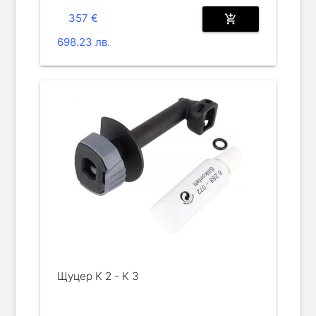
357 €
add_shopping_cart
698.23 лв.
Щуцер K 2 - K 3