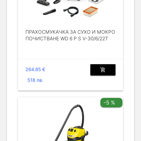
ПРАХОСМУКАЧКА ЗА СУХО И МОКРО
ПОЧИСТВАНЕ WD 6 P S V-30/6/22T
264.85 €
add_shopping_cart
518 лв.
-5 %