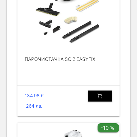
ПАРОЧИСТАЧКА SC 2 EASYFIX
134.98 €
add_shopping_cart
264 лв.
-10 %