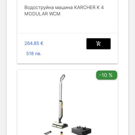
Водоструйна машина KARCHER K 4
MODULAR WCM
264.85 €
add_shopping_cart
518 лв.
-10 %