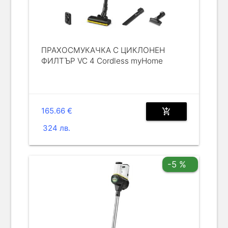
ПРАХОСМУКАЧКА С ЦИКЛОНЕН
ФИЛТЪР VC 4 Cordless myHome
165.66 €
add_shopping_cart
324 лв.
-5 %