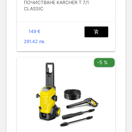
ПОЧИСТВАНЕ KARCHER T 7/1
CLASSIC
149 €
add_shopping_cart
291.42 лв.
-5 %