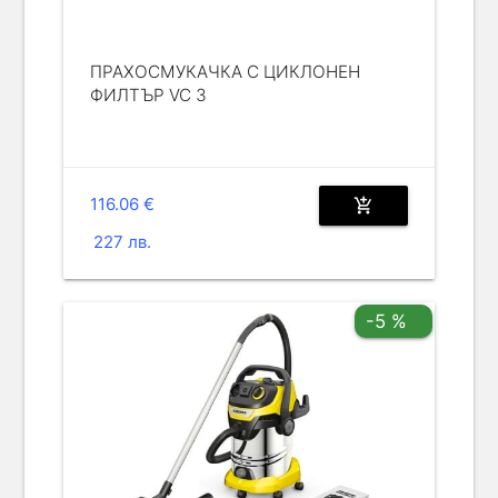
ПРАХОСМУКАЧКА С ЦИКЛОНЕН
ФИЛТЪР VC 3
116.06 €
add_shopping_cart
227 лв.
-5 %