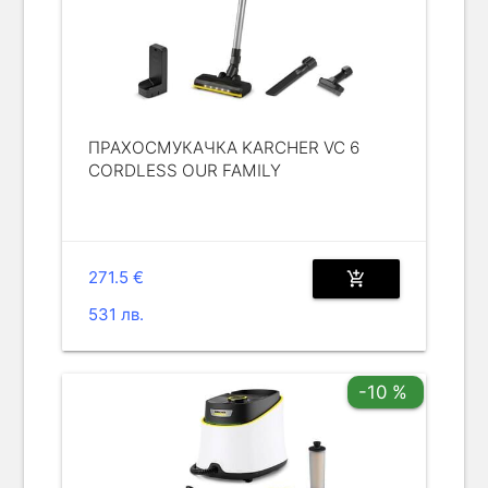
ПРАХОСМУКАЧКА KARCHER VC 6
CORDLESS OUR FAMILY
271.5 €
add_shopping_cart
531 лв.
-10 %