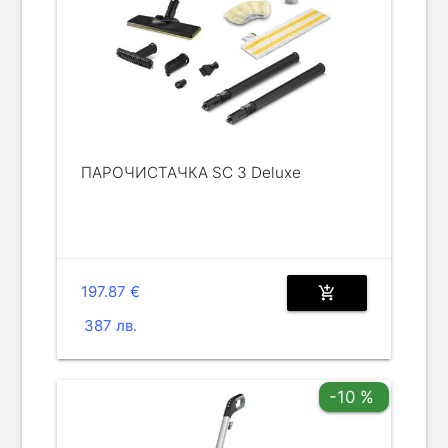
ПАРОЧИСТАЧКА SC 3 Deluxe
197.87 €
add_shopping_cart
387 лв.
-10 %