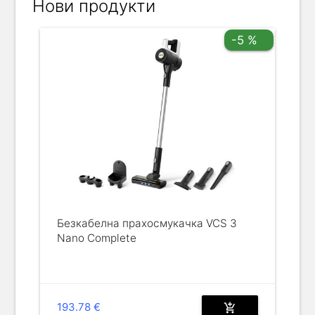
Нови продукти
-5 %
Безкабелна прахосмукачка VCS 3
Nano Complete
193.78 €
add_shopping_cart