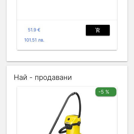
51.9 €
add_shopping_cart
101.51 лв.
Най - продавани
-5 %