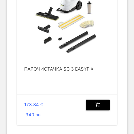
ПАРОЧИСТАЧКА SC 3 EASYFIX
173.84 €
add_shopping_cart
340 лв.