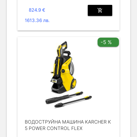
824.9 €
add_shopping_cart
1613.36 лв.
-5 %
ВОДОСТРУЙНА МАШИНА KARCHER K
5 POWER CONTROL FLEX