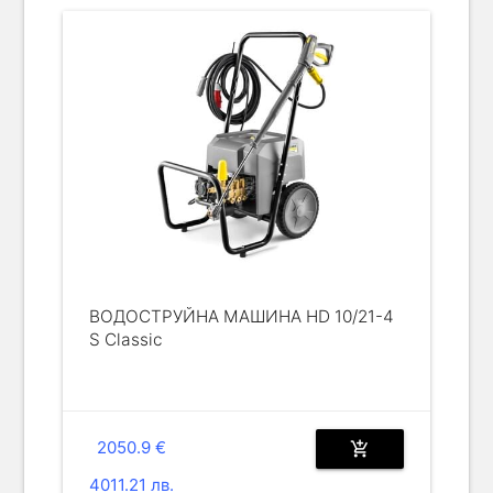
ВОДОСТРУЙНА МАШИНА HD 10/21-4
S Classic
2050.9 €
add_shopping_cart
4011.21 лв.