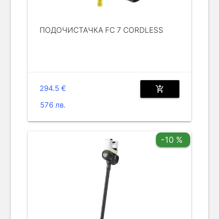
ПОДОЧИСТАЧКА FC 7 CORDLESS
294.5 €
add_shopping_cart
576 лв.
-10 %