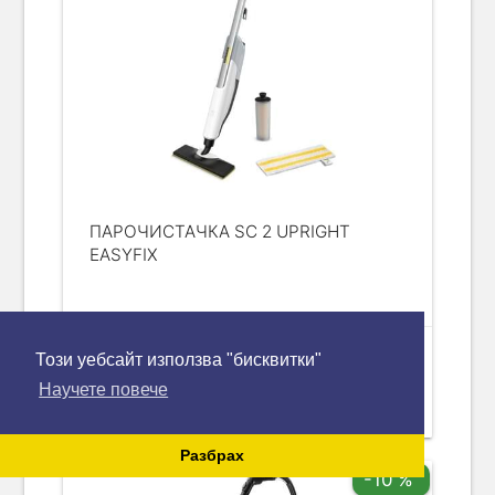
ПАРОЧИСТАЧКА SC 2 UPRIGHT
EASYFIX
Този уебсайт използва "бисквитки"
120.66 €
add_shopping_cart
Научете повече
236 лв.
Разбрах
-10 %