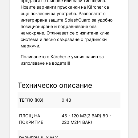
предлагат с шипове или бази тип шейна.
Новите варианти пръскачки на Kärcher са
още по-лесни за употреба. Разполагат с
интегрирана защита SplashGuard за удобно
позициониране и подравняване без
намокряне. Отличават се с изпитана клик
система и лесно свързване с градински
маркучи.
Поливането с Kärcher е умния начин за
използване на водата!!!
Техническо описание
ТЕГЛО (KG)
0.43
ПЛОЩ НА
45 - 120 M2(2 BAR) 80 -
ПОКРИТИЕ
220 M2(4 BAR)
РАЗМЕРИ (L X W X