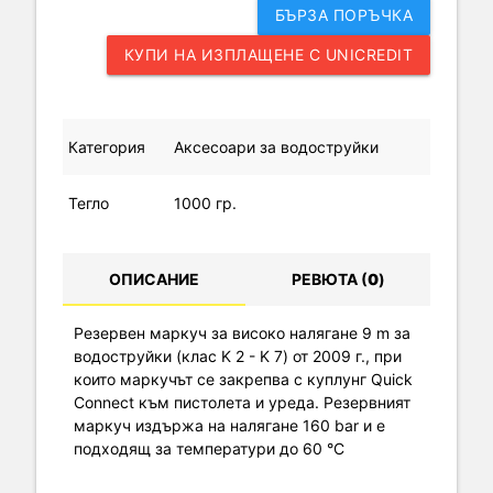
БЪРЗА ПОРЪЧКА
КУПИ НА ИЗПЛАЩЕНЕ С UNICREDIT
Категория
Аксесоари за водоструйки
Тегло
1000 гр.
ОПИСАНИЕ
РЕВЮТА (
0
)
Резервен маркуч за високо налягане 9 m за
водоструйки (клас K 2 - K 7) от 2009 г., при
които маркучът се закрепва с куплунг Quick
Connect към пистолета и уреда. Резервният
маркуч издържа на налягане 160 bar и е
подходящ за температури до 60 °C