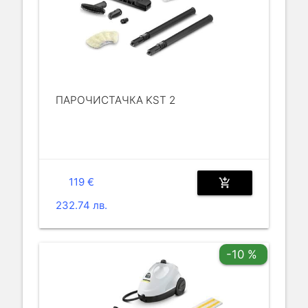
ПАРОЧИСТАЧКА KST 2
119 €
add_shopping_cart
232.74 лв.
-10 %