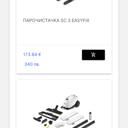
ПАРОЧИСТАЧКА SC 3 EASYFIX
173.84 €
add_shopping_cart
340 лв.