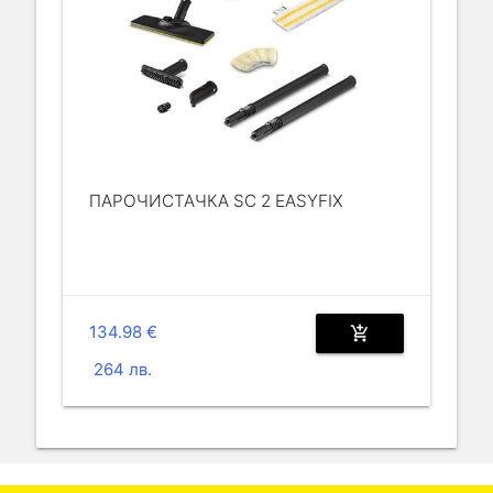
ПАРОЧИСТАЧКА SC 2 EASYFIX
134.98 €
add_shopping_cart
264 лв.