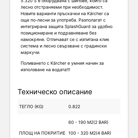
5.320 S е оборудвана с шипове, които са
лесно отстраняеми при необходимост.
Новите варианти пръскачки на Kärcher са
още по-лесни за употреба. Разполагат с
интегрирана защита SplashGuard за удобно
позициониране и подравняване без
намокряне. Отличават се с изпитана клик
система и лесно свързване с градински
маркучи.
Поливането с Kärcher е умния начин за
използване на водата!!!
Техническо описание
ТЕГЛО (KG)
0.822
60 - 190 M2(2 BAR)
ПЛОЩ НА ПОКРИТИЕ
100 - 320 M2(4 BAR)