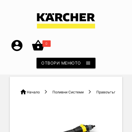
account_circle
shopping_basket
0
ОТВОРИ МЕНЮТО
menu
home
Начало
Поливни Системи
Правоъгълна Пръска